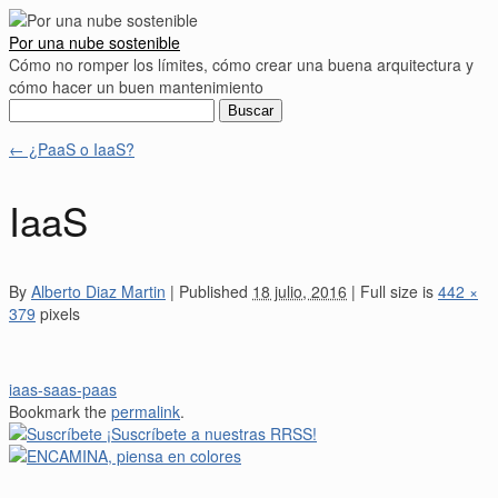
Por una nube sostenible
Cómo no romper los límites, cómo crear una buena arquitectura y
cómo hacer un buen mantenimiento
Buscar:
←
¿PaaS o IaaS?
IaaS
By
Alberto Diaz Martin
|
Published
18 julio, 2016
|
Full size is
442 ×
379
pixels
iaas-saas-paas
Bookmark the
permalink
.
¡Suscríbete a nuestras RRSS!