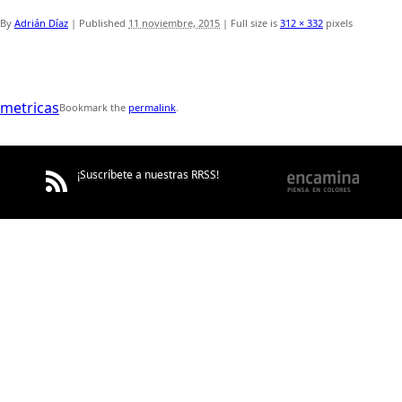
By
Adrián Díaz
|
Published
11 noviembre, 2015
|
Full size is
312 × 332
pixels
metricas
Bookmark the
permalink
.
¡Suscríbete a nuestras RRSS!