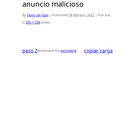
anuncio malicioso
By
Hugo de Juan
|
Published
28 febrero, 2022
|
Full size
is
335 × 338
pixels
paso 2
copiar carga
Bookmark the
permalink
.