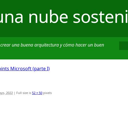
una nube sosteni
 crear una buena arquitectura y cómo hacer un buen
nts Microsoft (parte I)
yo, 2022
|
Full size is
52 × 50
pixels