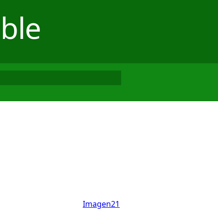
ble
Imagen21