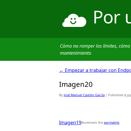
Por 
Cómo no romper los límites, cómo
mantenimiento
←
Empezar a trabajar con Endpoi
Imagen20
By
José Manuel Castillo García
|
Published
4 ma
Imagen19
Bookmark the
permalink
.