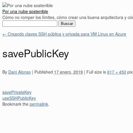
Por una nube sostenible
Cómo no romper los límites, cómo crear una buena arquitectura y 
Buscar:
←
Creando claves SSH pública y privada para VM Linux en Azure
savePublicKey
By
Dani Alonso
|
Published
17 enero, 2019
|
Full size is
617 × 450
pix
savePrivateKey
useSSHPublicKey
Bookmark the
permalink
.