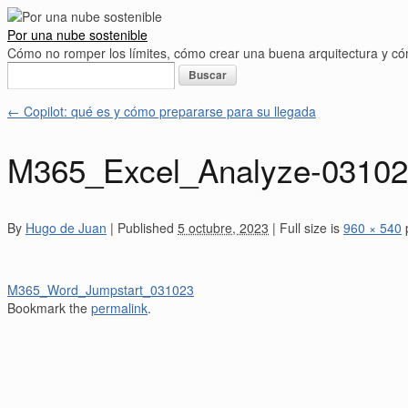
Por una nube sostenible
Cómo no romper los límites, cómo crear una buena arquitectura y 
Buscar:
←
Copilot: qué es y cómo prepararse para su llegada
M365_Excel_Analyze-0310
By
Hugo de Juan
|
Published
5 octubre, 2023
|
Full size is
960 × 540
p
M365_Word_Jumpstart_031023
Bookmark the
permalink
.