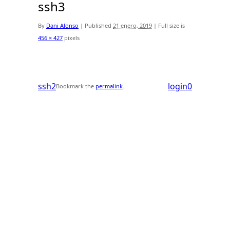
ssh3
By
Dani Alonso
|
Published
21 enero, 2019
|
Full size is
456 × 427
pixels
ssh2
login0
Bookmark the
permalink
.