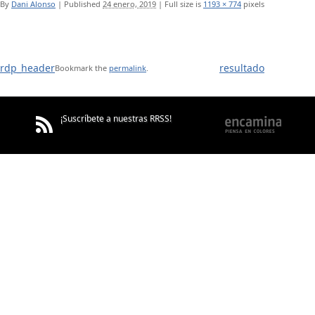
By
Dani Alonso
|
Published
24 enero, 2019
|
Full size is
1193 × 774
pixels
rdp_header
resultado
Bookmark the
permalink
.
¡Suscríbete a nuestras RRSS!