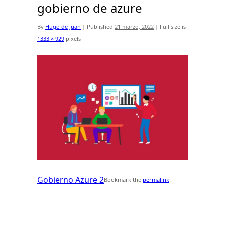
gobierno de azure
By
Hugo de Juan
|
Published
21 marzo, 2022
|
Full size is
1333 × 929
pixels
Gobierno Azure 2
Bookmark the
permalink
.