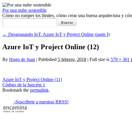
Por una nube sostenible
Cómo no romper los límites, cómo crear una buena arquitectura y c
Buscar:
←
Desgranando IoT: Azure IoT y Project Online (parte I)
Azure IoT y Project Online (12)
By
Hugo de Juan
|
Published
5 febrero, 2018
|
Full size is
579 × 301
p
Azure IoT y Project Online (11)
Código de la función 1
Bookmark the
permalink
.
¡Suscríbete a nuestras RRSS!