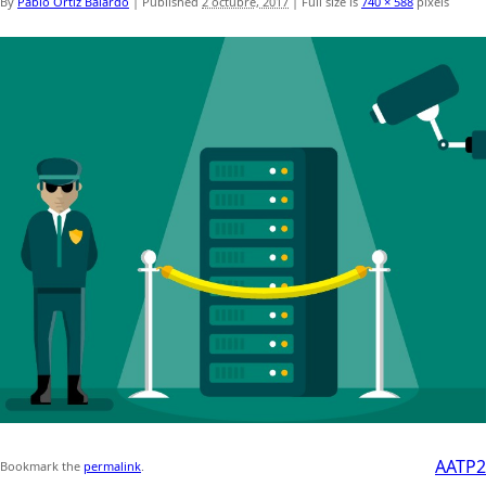
By
Pablo Ortiz Baiardo
|
Published
2 octubre, 2017
|
Full size is
740 × 588
pixels
AATP2
Bookmark the
permalink
.