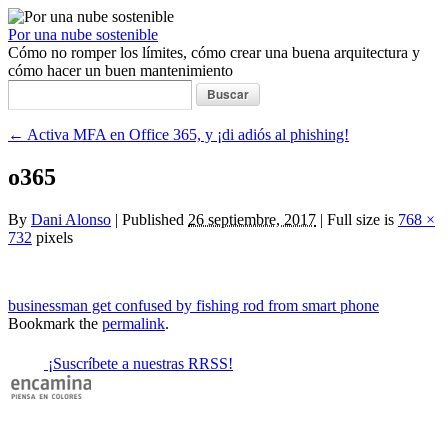
Por una nube sostenible
Cómo no romper los límites, cómo crear una buena arquitectura y
cómo hacer un buen mantenimiento
Buscar:
←
Activa MFA en Office 365, y ¡di adiós al phishing!
o365
By
Dani Alonso
|
Published
26 septiembre, 2017
|
Full size is
768 ×
732
pixels
businessman get confused by fishing rod from smart phone
Bookmark the
permalink
.
¡Suscríbete a nuestras RRSS!