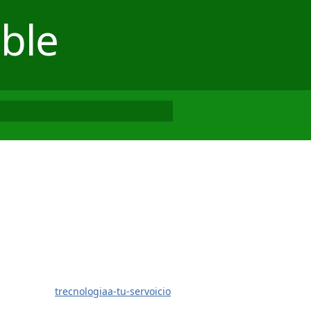
ble
trecnologiaa-tu-servoicio