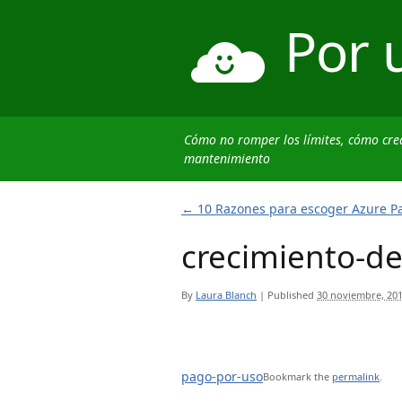
Por 
Cómo no romper los límites, cómo cre
mantenimiento
←
10 Razones para escoger Azure Pa
crecimiento-d
By
Laura Blanch
|
Published
30 noviembre, 20
pago-por-uso
Bookmark the
permalink
.