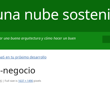
una nube sosteni
ar una buena arquitectura y cómo hacer un buen
aS en tu próximo desarrollo
e-negocio
16
|
Full size is
1637 × 1490
pixels