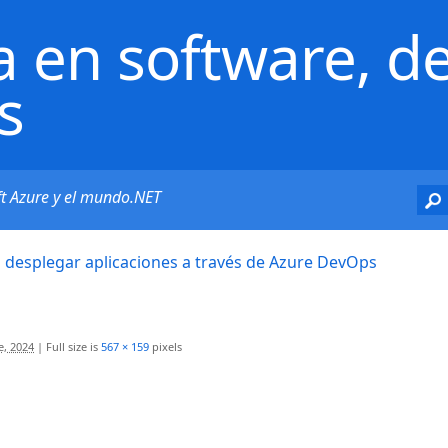
a en software, de
s
ft Azure y el mundo.NET
 desplegar aplicaciones a través de Azure DevOps
e, 2024
|
Full size is
567 × 159
pixels