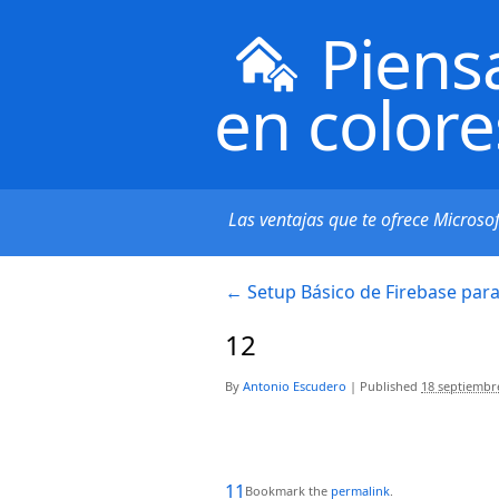
Piens
en colore
Las ventajas que te ofrece Microso
←
Setup Básico de Firebase para
12
By
Antonio Escudero
|
Published
18 septiembr
11
Bookmark the
permalink
.