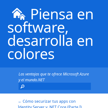
Piensa en
software,
desarrolla en
colores
Las ventajas que te ofrece Microsoft Azure
y el mundo.NET
←
Cómo securizar tus apps con
Identity Server y .NET Core (Parte I)