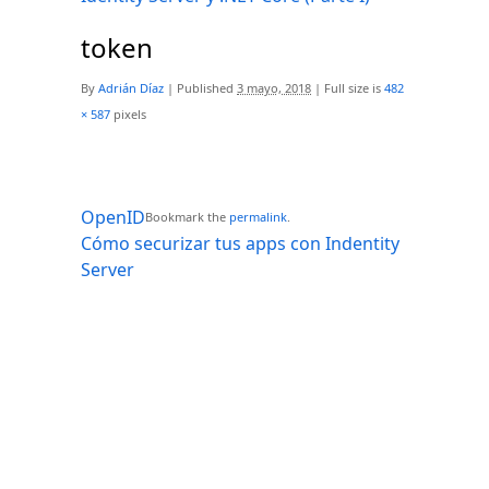
token
By
Adrián Díaz
|
Published
3 mayo, 2018
|
Full size is
482
× 587
pixels
OpenID
Bookmark the
permalink
.
Cómo securizar tus apps con Indentity
Server