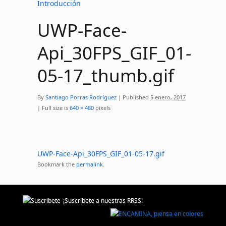
Introducción
UWP-Face-
Api_30FPS_GIF_01-
05-17_thumb.gif
By
Santiago Porras Rodríguez
|
Published
5 enero, 2017
|
Full size is
640 × 480
pixels
UWP-Face-Api_30FPS_GIF_01-05-17.gif
Bookmark the
permalink
.
¡Suscríbete a nuestras RRSS!