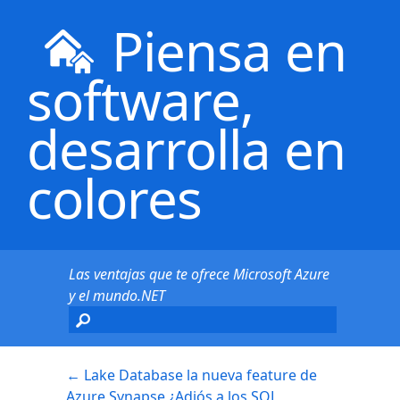
Piensa en
software,
desarrolla en
colores
Las ventajas que te ofrece Microsoft Azure
y el mundo.NET
←
Lake Database la nueva feature de
Azure Synapse ¿Adiós a los SQL