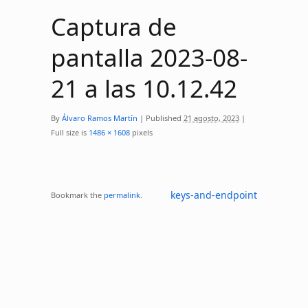
Captura de
pantalla 2023-08-
21 a las 10.12.42
By
Álvaro Ramos Martín
|
Published
21 agosto, 2023
|
Full size is
1486 × 1608
pixels
keys-and-endpoint
Bookmark the
permalink
.