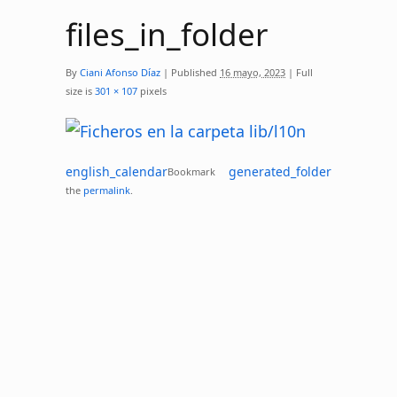
files_in_folder
By
Ciani Afonso Díaz
|
Published
16 mayo, 2023
|
Full
size is
301 × 107
pixels
english_calendar
generated_folder
Bookmark
the
permalink
.