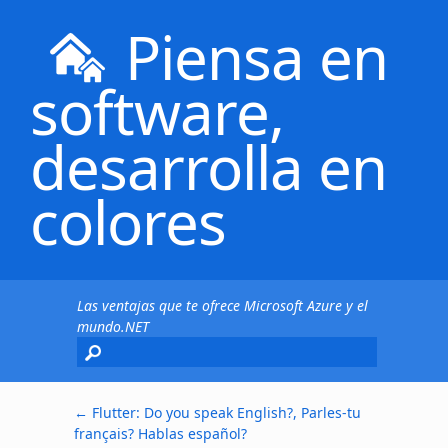
Piensa en
software,
desarrolla en
colores
Las ventajas que te ofrece Microsoft Azure y el
mundo.NET
←
Flutter: Do you speak English?, Parles-tu
français? Hablas español?