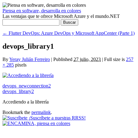
Piensa en software, desarrolla en colores
Las ventajas que te ofrece Microsoft Azure y el mundo.NET
Buscar:
←
Flutter DevOps: Azure DevOps y Microsoft AppCenter (Parte 1)
devops_library1
By
Yeray Julián Ferreiro
|
Published
27 julio, 2023
|
Full size is
257
× 285
pixels
devops_newconnection2
devops_library2
Accediendo a la librería
Bookmark the
permalink
.
¡Suscríbete a nuestras RRSS!