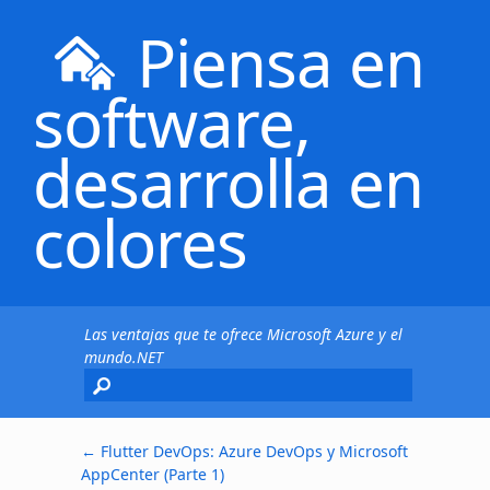
Piensa en
software,
desarrolla en
colores
Las ventajas que te ofrece Microsoft Azure y el
mundo.NET
←
Flutter DevOps: Azure DevOps y Microsoft
AppCenter (Parte 1)