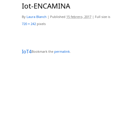
Iot-ENCAMINA
By
Laura Blanch
|
Published
15 febrero, 2017
|
Full size is
720 × 242
pixels
IoT4
Bookmark the
permalink
.