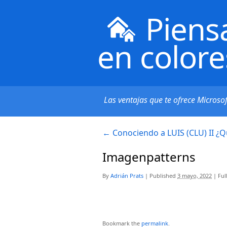
Piens
en colore
Las ventajas que te ofrece Microso
←
Conociendo a LUIS (CLU) II ¿Qu
Imagenpatterns
By
Adrián Prats
|
Published
3 mayo, 2022
|
Full
Bookmark the
permalink
.