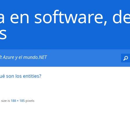
a en software, de
s
ft Azure y el mundo.NET
é son los entities?
 size is
188 × 185
pixels