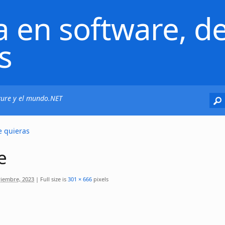
a en software, de
s
Azure y el mundo.NET
e quieras
e
iembre, 2023
|
Full size is
301 × 666
pixels