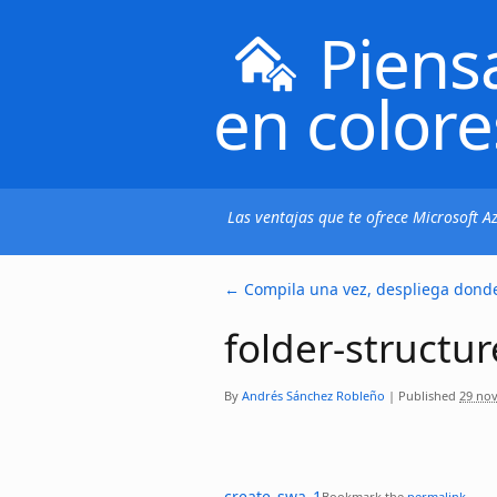
Piens
en colore
Las ventajas que te ofrece Microsoft 
←
Compila una vez, despliega dond
folder-structur
By
Andrés Sánchez Robleño
|
Published
29 nov
create_swa_1
Bookmark the
permalink
.