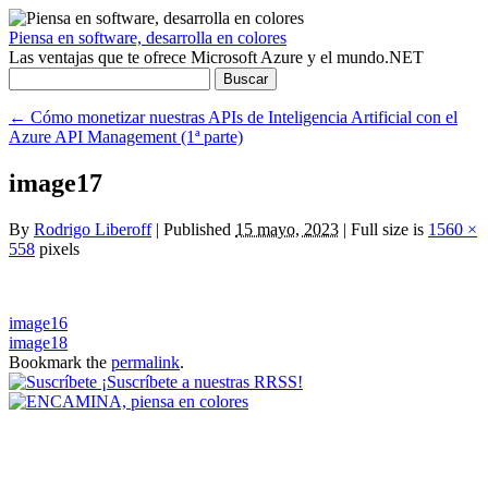
Piensa en software, desarrolla en colores
Las ventajas que te ofrece Microsoft Azure y el mundo.NET
Buscar:
←
Cómo monetizar nuestras APIs de Inteligencia Artificial con el
Azure API Management (1ª parte)
image17
By
Rodrigo Liberoff
|
Published
15 mayo, 2023
|
Full size is
1560 ×
558
pixels
image16
image18
Bookmark the
permalink
.
¡Suscríbete a nuestras RRSS!