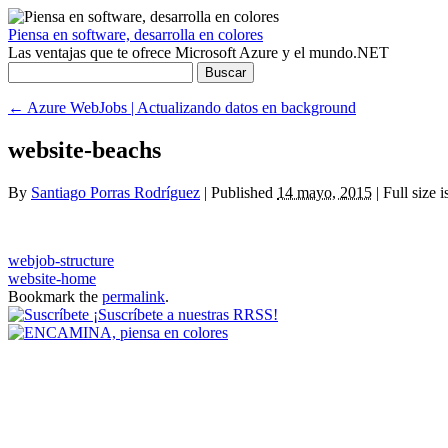
Piensa en software, desarrolla en colores
Las ventajas que te ofrece Microsoft Azure y el mundo.NET
Buscar:
←
Azure WebJobs | Actualizando datos en background
website-beachs
By
Santiago Porras Rodríguez
|
Published
14 mayo, 2015
|
Full size i
webjob-structure
website-home
Bookmark the
permalink
.
¡Suscríbete a nuestras RRSS!