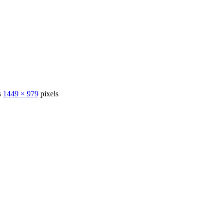
s
1449 × 979
pixels