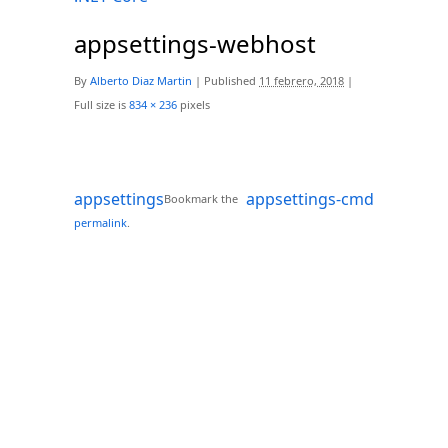
appsettings-webhost
By
Alberto Diaz Martin
|
Published
11 febrero, 2018
|
Full size is
834 × 236
pixels
appsettings
appsettings-cmd
Bookmark the
permalink
.