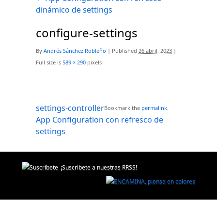
dinámico de settings
configure-settings
By
Andrés Sánchez Robleño
|
Published
26 abril, 2023
|
Full size is
589 × 290
pixels
settings-controller
Bookmark the
permalink
.
App Configuration con refresco de
settings
¡Suscríbete a nuestras RRSS!