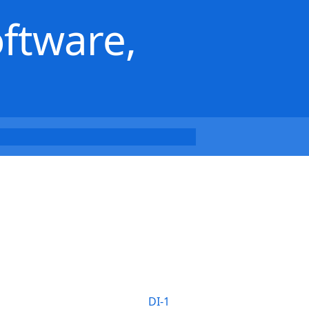
oftware,
DI-1