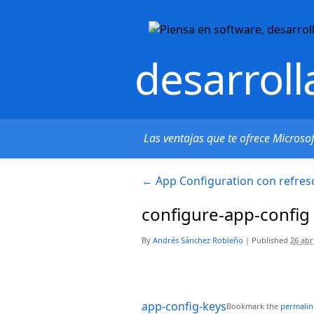
desarroll
Las ventajas que te ofrece Microso
←
App Configuration con refres
configure-app-config
By
Andrés Sánchez Robleño
|
Published
26 abr
app-config-keys
Bookmark the
permalin