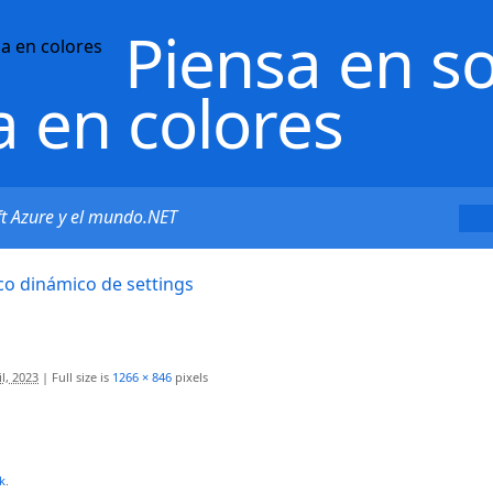
Piensa en s
a en colores
ft Azure y el mundo.NET
co dinámico de settings
il, 2023
|
Full size is
1266 × 846
pixels
k
.