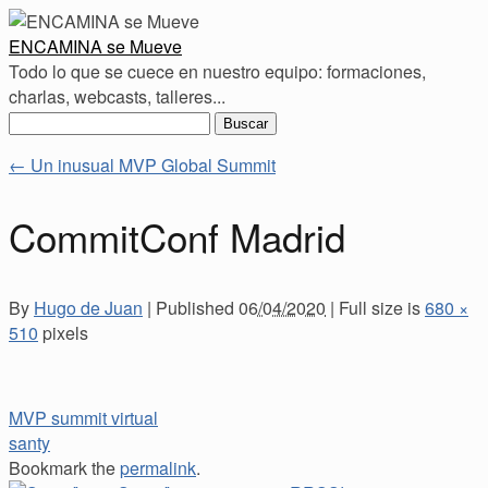
ENCAMINA se Mueve
Todo lo que se cuece en nuestro equipo: formaciones,
charlas, webcasts, talleres...
Buscar:
←
Un inusual MVP Global Summit
CommitConf Madrid
By
Hugo de Juan
|
Published
06/04/2020
|
Full size is
680 ×
510
pixels
MVP summit virtual
santy
Bookmark the
permalink
.