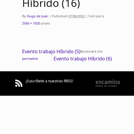
Híbrido (16)
By
Hugo de Juan
|
Published
07/06/2022
|
Full size is
2560 × 1920
pixels
Evento trabajo Híbrido (5)
Bookmark the
Evento trabajo Híbrido (6)
permalink
.
¡Suscríbete a nuestras RRSS!