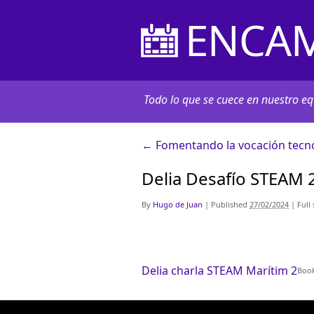
ENCAM
Todo lo que se cuece en nuestro equ
←
Fomentando la vocación tecno
Delia Desafío STEAM 
By
Hugo de Juan
|
Published
27/02/2024
|
Full 
Delia charla STEAM Marítim 2
Boo