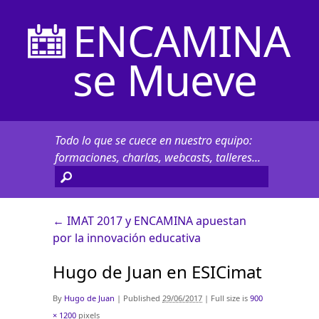
ENCAMINA
se Mueve
Todo lo que se cuece en nuestro equipo:
formaciones, charlas, webcasts, talleres...
←
IMAT 2017 y ENCAMINA apuestan
por la innovación educativa
Hugo de Juan en ESICimat
By
Hugo de Juan
|
Published
29/06/2017
|
Full size is
900
× 1200
pixels