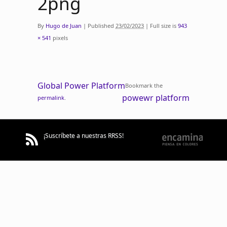
2png
By
Hugo de Juan
|
Published
23/02/2023
|
Full size is
943
× 541
pixels
Global Power Platform
Bookmark the
powewr platform
permalink
.
¡Suscríbete a nuestras RRSS!