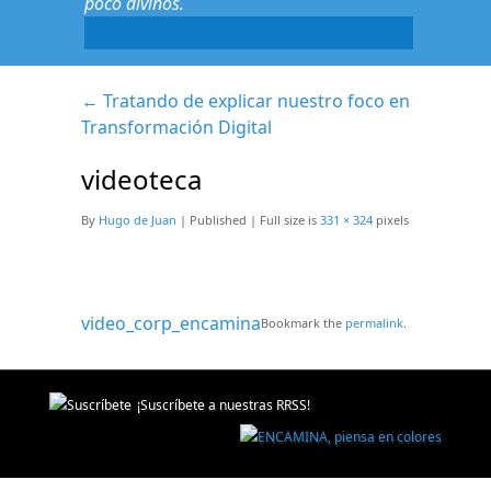
poco divinos.
←
Tratando de explicar nuestro foco en
Transformación Digital
videoteca
By
Hugo de Juan
|
Published
|
Full size is
331 × 324
pixels
video_corp_encamina
Bookmark the
permalink
.
¡Suscríbete a nuestras RRSS!