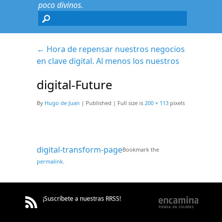
poco divinos.
←
Hora de repensar nuestros negocios
en clave digital. Al menos los nuestros
digital-Future
By
Hugo de Juan
|
Published
|
Full size is
200 × 113
pixels
digital-transform-page
Bookmark the
permalink
.
¡Suscríbete a nuestras RRSS!