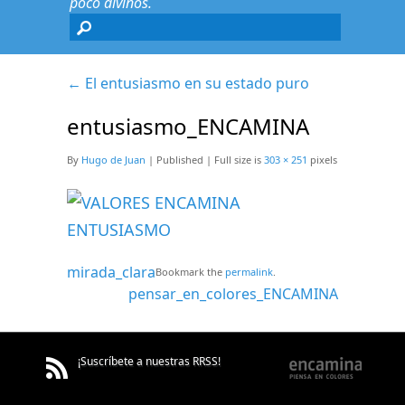
poco divinos.
←
El entusiasmo en su estado puro
entusiasmo_ENCAMINA
By
Hugo de Juan
|
Published
|
Full size is
303 × 251
pixels
mirada_clara
Bookmark the
permalink
.
pensar_en_colores_ENCAMINA
¡Suscríbete a nuestras RRSS!