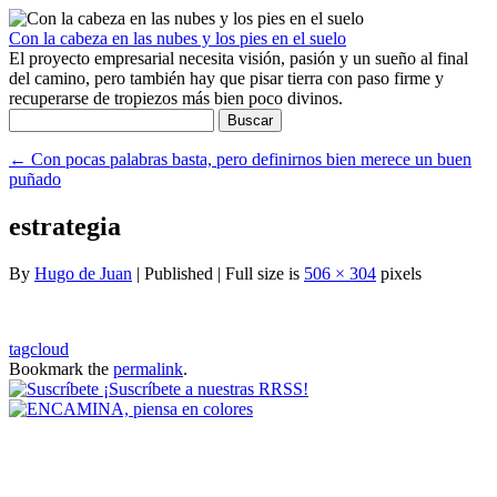
Con la cabeza en las nubes y los pies en el suelo
El proyecto empresarial necesita visión, pasión y un sueño al final
del camino, pero también hay que pisar tierra con paso firme y
recuperarse de tropiezos más bien poco divinos.
Buscar:
←
Con pocas palabras basta, pero definirnos bien merece un buen
puñado
estrategia
By
Hugo de Juan
|
Published
|
Full size is
506 × 304
pixels
tagcloud
Bookmark the
permalink
.
¡Suscríbete a nuestras RRSS!