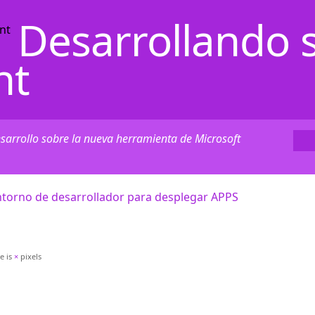
Desarrollando 
nt
esarrollo sobre la nueva herramienta de Microsoft
ntorno de desarrollador para desplegar APPS
ze is
×
pixels