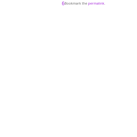
6
Bookmark the
permalink
.