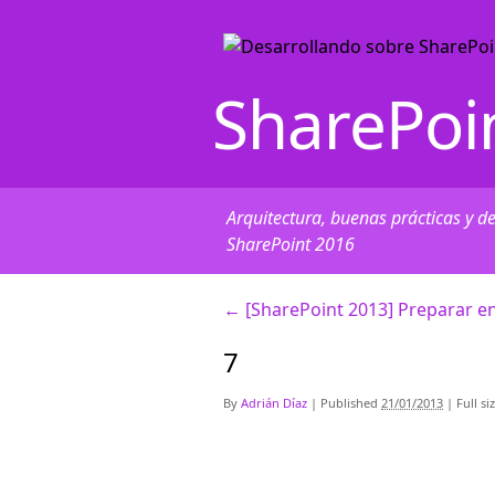
SharePoi
Arquitectura, buenas prácticas y d
SharePoint 2016
←
[SharePoint 2013] Preparar e
7
By
Adrián Díaz
|
Published
21/01/2013
|
Full si