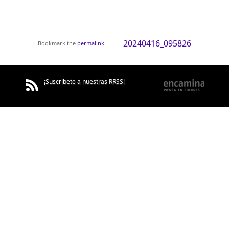
20240416_095826
Bookmark the
permalink
.
¡Suscríbete a nuestras RRSS!