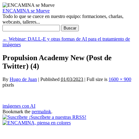
ENCAMINA se Mueve
Todo lo que se cuece en nuestro equipo: formaciones, charlas,
webcasts, talleres...
Buscar:
←
Webinar: DALL-E y otras formas de AI para el tratamiento de
imágenes
Propulsion Academy New (Post de
Twitter) (4)
By
Hugo de Juan
|
Published
01/03/2023
|
Full size is
1600 × 900
pixels
imágenes con AI
Bookmark the
permalink
.
¡Suscríbete a nuestras RRSS!