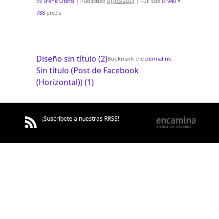
By
Irene Otero
|
Published
01/03/2023
|
Full size is
940 ×
788
pixels
Diseño sin título (2)
Bookmark the
permalink
.
Sin título (Post de Facebook
(Horizontal)) (1)
¡Suscríbete a nuestras RRSS!