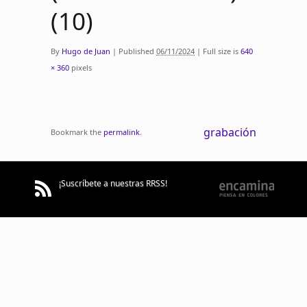
(10)
By
Hugo de Juan
|
Published
06/11/2024
|
Full size is
640
× 360
pixels
grabación
Bookmark the
permalink
.
¡Suscríbete a nuestras RRSS!