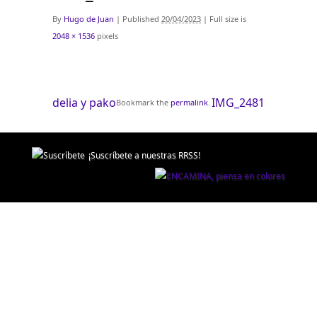
By
Hugo de Juan
|
Published
20/04/2023
|
Full size is
2048 × 1536
pixels
delia y pako
IMG_2481
Bookmark the
permalink
.
¡Suscríbete a nuestras RRSS!