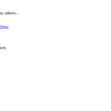
, talleres...
éfono
xels