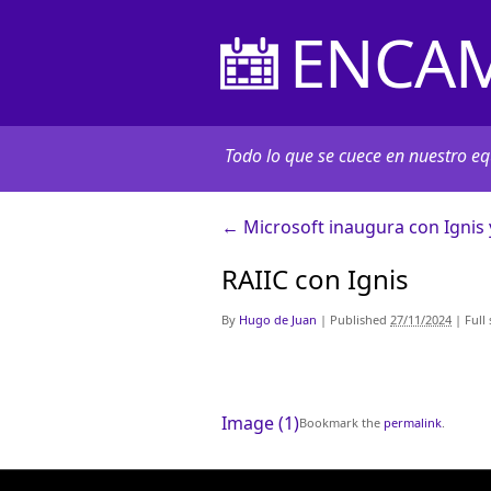
ENCAM
Todo lo que se cuece en nuestro equ
←
Microsoft inaugura con Ignis 
RAIIC con Ignis
By
Hugo de Juan
|
Published
27/11/2024
|
Full 
Image (1)
Bookmark the
permalink
.