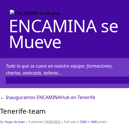
ENCAMINA se
Mueve
Todo lo que se cuece en nuestro equipo: formaciones,
charlas, webcasts, talleres...
←
Inauguramos ENCAMINAHub en Tenerife
Tenerife-team
By
Hugo de Juan
|
Published
19/09/2022
|
Full size is
2560 × 1440
pixels