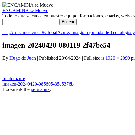
ENCAMINA se Mueve
Todo lo que se cuece en nuestro equipo: formaciones, charlas, webcasts
Buscar:
←
¡Arrasamos en el #GlobalAzure, una gran jornada de Tecnología y
imagen-20240420-080119-2f47be54
By
Hugo de Juan
|
Published
23/04/2024
|
Full size is
1920 × 2090
pi
fondo azure
imagen-20240420-085605-85c5376b
Bookmark the
permalink
.