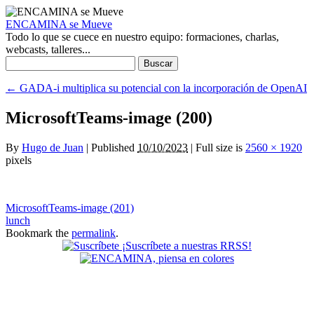
ENCAMINA se Mueve
Todo lo que se cuece en nuestro equipo: formaciones, charlas,
webcasts, talleres...
Buscar:
←
GADA-i multiplica su potencial con la incorporación de OpenAI
MicrosoftTeams-image (200)
By
Hugo de Juan
|
Published
10/10/2023
|
Full size is
2560 × 1920
pixels
MicrosoftTeams-image (201)
lunch
Bookmark the
permalink
.
¡Suscríbete a nuestras RRSS!