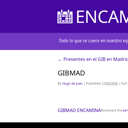
ENCAM
Todo lo que se cuece en nuestro equ
←
Presentes en el GIB en Madrid
GIBMAD
By
Hugo de Juan
|
Published
17/02/2020
|
Full 
GIBMAD ENCAMINA
Bookmark the
per